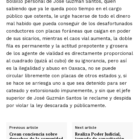
bolsillo personal de José Guzmán Santos, quien
sabiendo que ya le queda poco tiempo en el cargo
público que ostenta, le urge hacerse de todo el dinero
mal habido que pueda conseguir de los desafortunados
conductores con placas foráneas que caigan en poder
de sus sicarios, mientras el caos vial aumenta, la doble
+ Todas las formas de lucha, potencialmente enlazadas
fila es permanente y la actitud prepotente y grosera
de los agente de vialidad es directamente proporcional
al cuadrado (quizá al cubo) de su ignorancia, pero así
es la ilegalidad y abuso en Oaxaca, no se puede
circular libremente con placas de otros estados y, si
se hace se arriesga uno a que sea detenido para ser
cateado y extorsionado impunemente, y sin que el jefe
superior de José Guzmán Santos le reclame y despida
por violar la ley descarada y públicamente.
Previous article
Next article
Crean conciencia sobre
Realiza Poder Judicial,
derechos de la comunidad
jornada de capacitación