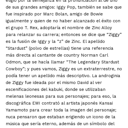
eligió por la semejanza en la pronunciación al de uno
de sus grandes amigos: Iggy Pop, también se sabe que
fue inspirado por Marc Bolan, amigo de Bowie
igualmente y quien de no haber alcanzado el éxito con
el grupo T. Rex, adoptaría el nombre de Zinc Alloy
para relanzar su carrera; entonces se dice que “Ziggy”
es la fusión de Iggy y la “z” de Zinc. El apellido
“Stardust” (polvo de estrellas) tiene una referencia
más directa al cantante de country Norman Carl
Odmon, que se hacía llamar “The Legendary Stardust
Cowboy”; y pues vamos, Ziggy es un extraterrestre, no
podía tener un apellido más descriptivo. La androginia
de Ziggy fue ideada por el mismo David al ver
escenificaciones del kabuki, donde se utilizaban
melenas leonesas para sus personajes; para eso, la
discográfica EMI contrató al artista japonés Kansai
Yamamoto para crear toda la imagen del personaje;
nuca pensaron que estaban erigiendo un icono de la
música que sería eterno, además de un símbolo del