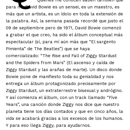
Quienes me conocen saben también que
para mí, David Bowie es un sensei, es un maestro, es
más que un artista, es un ídolo en toda la extensión de
la palabra. Así, la semana pasada recordé que justo el
09 de septiembre pero de 1971, David Bowie comenzó
a grabar el que creo, ha sido el álbum conceptual más
espectacular (sí, para mí aún más que “El sargento
Pimienta” de The Beatles”) que se haya
comercializado: “The Rise and Fall of Ziggy Stardust
and the Spiders from Mars” (El ascenso y caída de
Ziggy Stardust y las arañas de marte). Un disco donde
Bowie pone de manifiesto toda su genialidad y nos
entrega un álbum protagonizado precisamente por
Ziggy Stardust, un extraterrestre bisexual y andrógino.
Y así comienza el álbum, con un track llamado “Five
Years”, una canción donde Ziggy nos dice que nuestro
planeta tiene los días contados y que en cinco años, la
vida se acabará gracias a los excesos de los humanos.
Y para eso llega Ziggy, para ayudarnos.