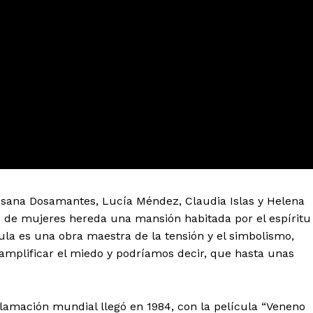
usana Dosamantes, Lucía Méndez, Claudia Islas y Helena
o de mujeres hereda una mansión habitada por el espíritu
cula es una obra maestra de la tensión y el simbolismo,
 amplificar el miedo y podríamos decir, que hasta unas
lamación mundial llegó en 1984, con la película “Veneno