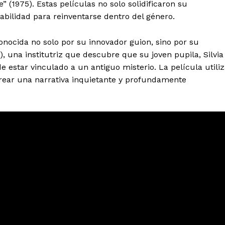
” (1975). Estas películas no solo solidificaron su
bilidad para reinventarse dentro del género.
conocida no solo por su innovador guion, sino por su
z), una institutriz que descubre que su joven pupila, Silvia
 estar vinculado a un antiguo misterio. La película utili
crear una narrativa inquietante y profundamente