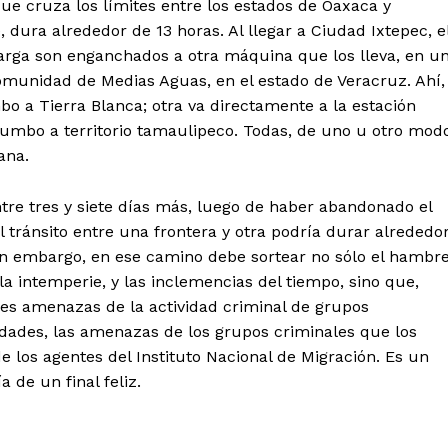
que cruza los límites entre los estados de Oaxaca y
 dura alrededor de 13 horas. Al llegar a Ciudad Ixtepec, e
carga son enganchados a otra máquina que los lleva, en u
comunidad de Medias Aguas, en el estado de Veracruz. Ahí,
bo a Tierra Blanca; otra va directamente a la estación
la rumbo a territorio tamaulipeco. Todas, de uno u otro mod
ana.
tencialmente enlazadas
ntre tres y siete días más, luego de haber abandonado el
el tránsito entre una frontera y otra podría durar alrededo
in embargo, en ese camino debe sortear no sólo el hambre
a la intemperie, y las inclemencias del tiempo, sino que,
les amenazas de la actividad criminal de grupos
dades, las amenazas de los grupos criminales que los
e los agentes del Instituto Nacional de Migración. Es un
 de un final feliz.