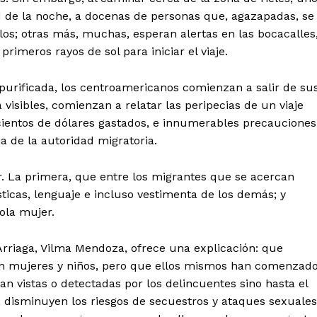
d de la noche, a docenas de personas que, agazapadas, se
os; otras más, muchas, esperan alertas en las bocacalles
rimeros rayos de sol para iniciar el viaje.
purificada, los centroamericanos comienzan a salir de su
 visibles, comienzan a relatar las peripecias de un viaje
s cientos de dólares gastados, e innumerables precauciones
ia de la autoridad migratoria.
r. La primera, que entre los migrantes que se acercan
ticas, lenguaje e incluso vestimenta de los demás; y
ola mujer.
 Arriaga, Vilma Mendoza, ofrece una explicación: que
n mujeres y niños, pero que ellos mismos han comenzad
n vistas o detectadas por los delincuentes sino hasta el
 disminuyen los riesgos de secuestros y ataques sexuales