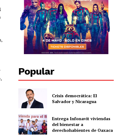
l
n
o,
Popular
r
,
Crisis democrática: El
Salvador y Nicaragua
Entrega Infonavit viviendas
del bienestar a
derechohabientes de Oaxaca