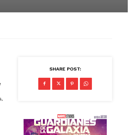
SHARE POST:
e
s,