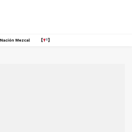
Nación Mezcal
【
】