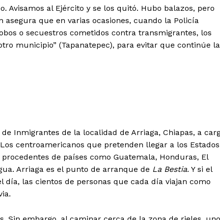
. Avisamos al Ejército y se los quitó. Hubo balazos, pero
én asegura que en varias ocasiones, cuando la Policía
obos o secuestros cometidos contra transmigrantes, los
tro municipio” (Tapanatepec), para evitar que continúe la
 de Inmigrantes de la localidad de Arriaga, Chiapas, a car
 Los centroamericanos que pretenden llegar a los Estados
d, procedentes de países como Guatemala, Honduras, El
gua. Arriaga es el punto de arranque de
La Bestia
. Y si el
el día, las cientos de personas que cada día viajan como
ia.
ias. Sin embargo, al caminar cerca de la zona de rieles, un