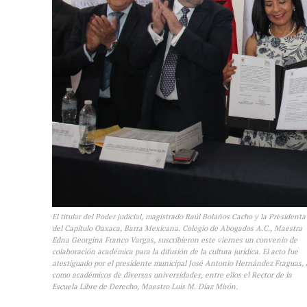
El titular del Poder judicial, magistrado Raúl Bolaños Cacho y la Presidenta
del Capítulo Oaxaca, Barra Mexicana. Colegio de Abogados A.C., Maestra
Edna Georgina Franco Vargas, suscribieron este viernes un convenio de
colaboración académica para la difusión de la cultura jurídica. El acto fue
atestiguado por el presidente municipal José Antonio Hernández Fraguas, 
como académicos de diversas universidades, entre ellos el Rector de la
Escuela Libre de Derecho, Maestro Luis M. Díaz Mirón.