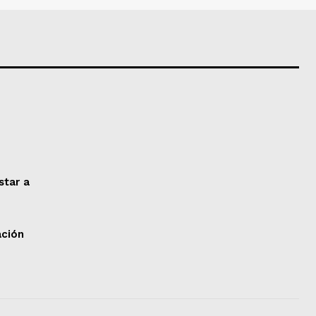
star a
ación