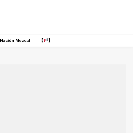
Nación Mezcal
【
】