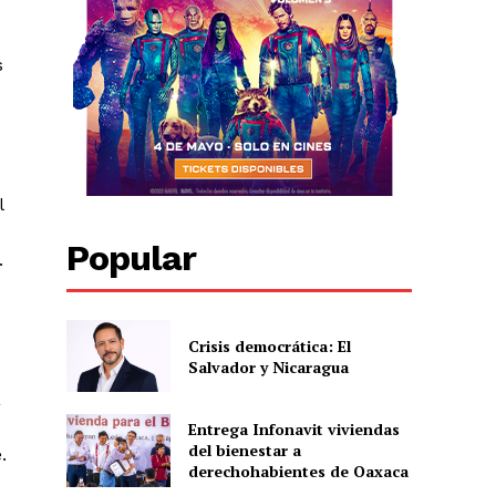
s
l
Popular
.
Crisis democrática: El
Salvador y Nicaragua
a
Entrega Infonavit viviendas
del bienestar a
.
derechohabientes de Oaxaca