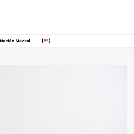
Nación Mezcal
【
】