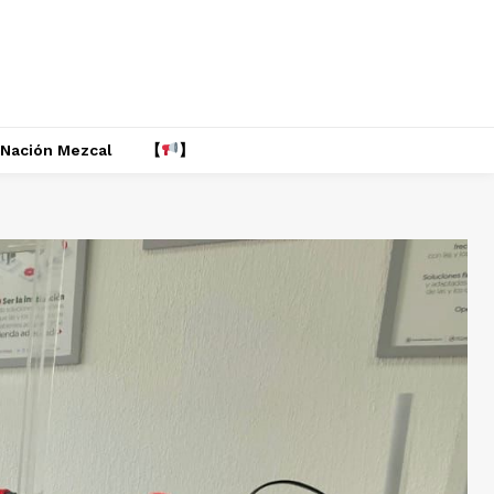
Nación Mezcal
【
】