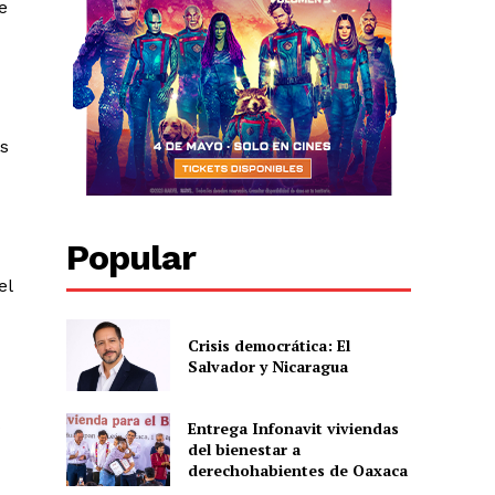
e
es
Popular
el
Crisis democrática: El
Salvador y Nicaragua
s
Entrega Infonavit viviendas
del bienestar a
derechohabientes de Oaxaca