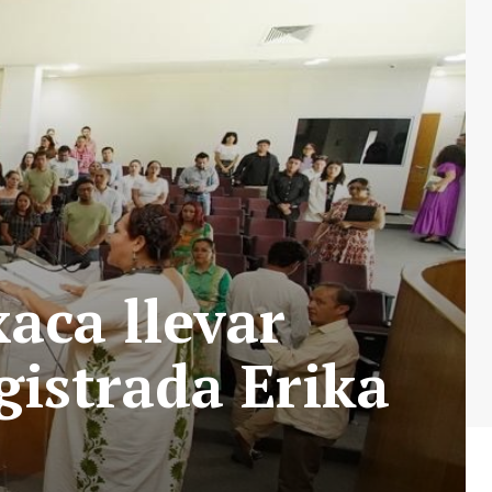
aca llevar
gistrada Erika