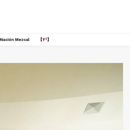
Nación Mezcal
【
】