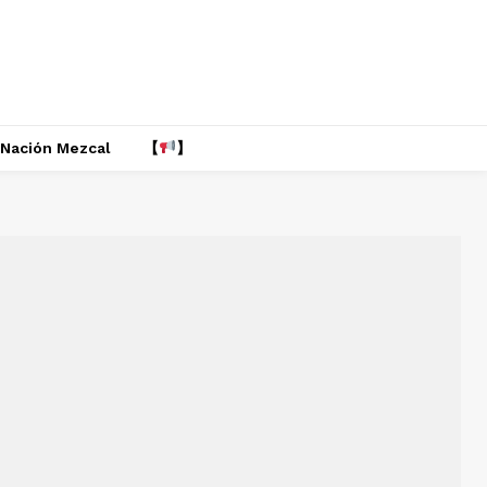
Nación Mezcal
【
】