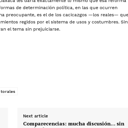
n Oaxaca les daría exactamente lo mismo que esa reforma
 formas de determinación política, en las que ocurren
ema preocupante, es el de los cacicazgos —los reales— qu
mientos regidos por el sistema de usos y costumbres. Sin
an el tema sin prejuiciarse.
torales
Next article
Comparecencias: mucha discusión… sin