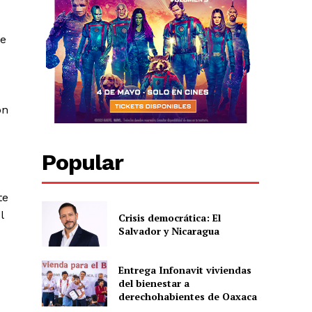
te
ón
Popular
te
l
Crisis democrática: El
Salvador y Nicaragua
s
Entrega Infonavit viviendas
del bienestar a
derechohabientes de Oaxaca