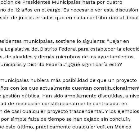
lección de Presidentes Municipales hasta por cuatro
no de 12 años en el cargo. Es necesario ver esta discusión
misión de juicios errados que en nada contribuirían al deba
sidentes municipales, sostiene lo siguiente: “Dejar en
a Legislativa del Distrito Federal para establecer la elecci
tencialmente enlazadas
s, de alcaldes y demás miembros de los ayuntamientos,
nicipios y Distrito Federal.” ¿Qué significaría esto?
 municipales hubiera más posibilidad de que un proyecto
 años con los que actualmente cuentan constitucionalmen
de gestión pública. Han sido ampliamente discutidas, a nive
idad de reelección constitucionalmente controlada: en
n de casi cualquier proyecto trascendental. Y los ejemplo
por simple falta de tiempo se han dejado sin concluir,
. De esto último, prácticamente cualquier edil en México