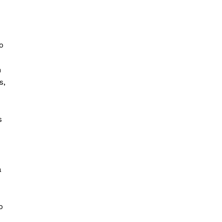
o
n
s,
s
a
o