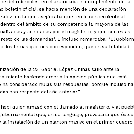
che del miércoles, en el anunciaba el cumplimiento de la
o boletín oficial, se hacía mención de una declaración
onzález, en la que aseguraba que “en lo concerniente al
do dentro del ámbito de su competencia la mayoría de las
alizadas y aceptadas por el magisterio, y que con estas
resto de las demandas”. E incluso remarcaba: “El Gobier
ar los temas que nos corresponden, que en su totalidad
tencialmente enlazadas
ización de la 22, Gabriel López Chiñas salió ante la
ca miente haciendo creer a la opinión pública que está
o ha considerado nulas sus respuestas, porque incluso ha
das con respecto del año anterior.”
hepi quien amagó con el llamado al magisterio, y al pueb
n gubernamental que, en su lenguaje, provocaría que éstos
 y la instalación de un plantón masivo en el primer cuadro