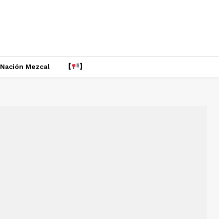
Nación Mezcal
【
】