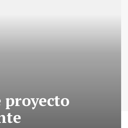
e proyecto
nte