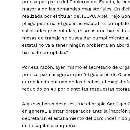
prensa por parte del Gobierno del Estado, la no
mayoría de las demandas magisteriales. En dich
realizada por el titular del IEEPO, Abel Trejo G
pliego petitorio, el gobierno estatal ha cumpli
solicitudes presentadas, mismas que han sido an
mesas de trabajo se busca dar cumplimiento al 
estatal no va a tener ningún problema en abord
+ Todas las formas de lucha, po
han sido cumplidas”.
Por esa razón, ayer mismo el secretario de Organ
prensa, para asegurar que “el gobierno de Oaxa
cumpliendo cuando en los hechos, el magisteri
reducido en 40 por ciento las respuestas otorga
Algunas horas después, fue el propio Santiago C
en general, a estar preparados ante la inacció
decretaran el estallamiento del paro indefinido
de la capital oaxaqueña.