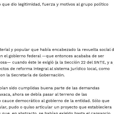
ue dio legitimidad, fuerza y motivos al grupo político
rial y popular que había encabezado la revuelta social 
on el gobierno federal —que entonces acababa de ser
osa— cuando éste le exigió (a la Sección 22 del SNTE, y a
ctos de reforma integral al sistema jurídico local, como
con la Secretaría de Gobernación.
habían sido cumplidas buena parte de las demandas
axaca, ahora se debía pasar al terreno de las
 cauce democrático al gobierno de la entidad. Sólo que
lar, pudo o quiso articular un proyecto que estableciera
que, en abstracto, se habían exigido hasta el cansancio.