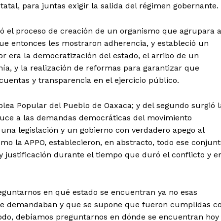
atal, para juntas exigir la salida del régimen gobernante.
ció el proceso de creación de un organismo que agrupara 
ue entonces les mostraron adherencia, y estableció un
ra la democratización del estado, el arribo de un
ía, y la realización de reformas para garantizar que
cuentas y transparencia en el ejercicio público.
blea Popular del Pueblo de Oaxaca; y del segundo surgió l
cauce a las demandas democráticas del movimiento
n una legislación y un gobierno con verdadero apego al
omo la APPO, establecieron, en abstracto, todo ese conjun
ustificación durante el tiempo que duró el conflicto y e
eguntarnos en qué estado se encuentran ya no esas
e se demandaban y que se supone que fueron cumplidas c
 todo, debíamos preguntarnos en dónde se encuentran hoy