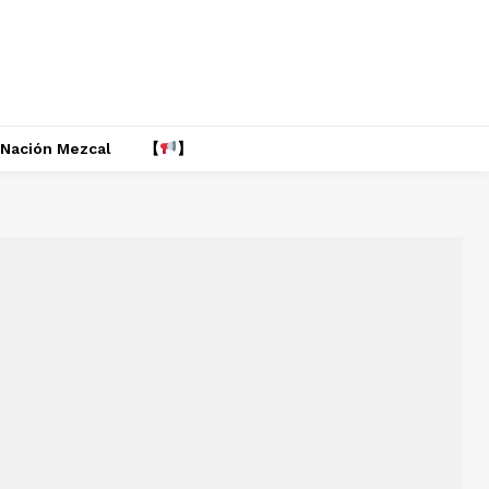
Nación Mezcal
【
】