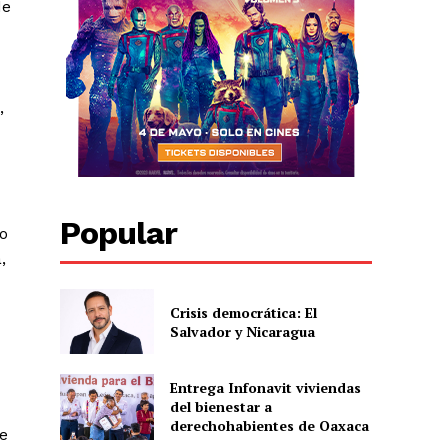
de
,
Popular
vo
,
Crisis democrática: El
Salvador y Nicaragua
Entrega Infonavit viviendas
del bienestar a
derechohabientes de Oaxaca
ue