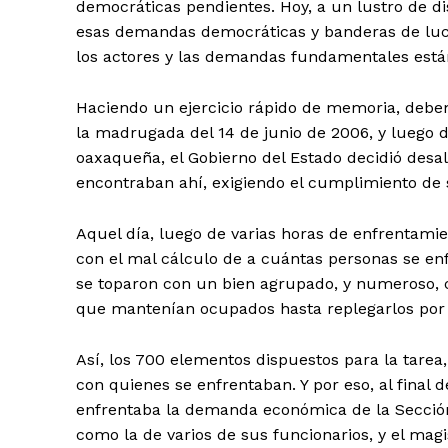
democráticas pendientes. Hoy, a un lustro de di
esas demandas democráticas y banderas de luc
los actores y las demandas fundamentales está
Haciendo un ejercicio rápido de memoria, debe
la madrugada del 14 de junio de 2006, y luego de
oaxaqueña, el Gobierno del Estado decidió desal
+ Todas las formas de lucha, po
encontraban ahí, exigiendo el cumplimiento de 
Aquel día, luego de varias horas de enfrentamie
con el mal cálculo de a cuántas personas se enf
se toparon con un bien agrupado, y numeroso, c
que mantenían ocupados hasta replegarlos por
Así, los 700 elementos dispuestos para la tarea
con quienes se enfrentaban. Y por eso, al final d
enfrentaba la demanda económica de la Sección 
como la de varios de sus funcionarios, y el mag