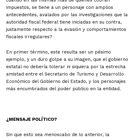
cuando en las mismas filas de quienes cobran
impuestos, se tiene a un personaje con amplios
antecedentes, avalados por las investigaciones que la
autoridad fiscal federal tiene iniciadas en su contra,
justamente respecto a la evasión y comportamientos
fiscales irregulares?
En primer término, este resulta ser un pésimo
ejemplo, y un duro golpe a su imagen, que el gobierno
estatal no debería tolerar ni siquiera por la estrecha
amistad entre el Secretario de Turismo y Desarrollo
Económico del Gobierno del Estado, y los personajes
más encumbrados del poder público en la entidad.
¿MENSAJE POLÍTICO?
+ Todas las formas de lucha, potencialmente enlazadas
Sin que esto sea menoscabo de lo anterior, la