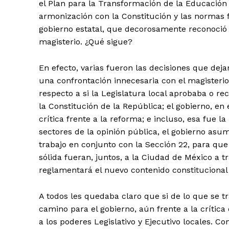
el Plan para la Transformación de la Educació
armonización con la Constitución y las normas fe
gobierno estatal, que decorosamente reconoció 
magisterio. ¿Qué sigue?
En efecto, varias fueron las decisiones que deja
una confrontación innecesaria con el magisterio
+ Todas las formas de lucha, po
respecto a si la Legislatura local aprobaba o re
la Constitución de la República; el gobierno, en
crítica frente a la reforma; e incluso, esa fue 
sectores de la opinión pública, el gobierno asu
trabajo en conjunto con la Sección 22, para que
sólida fueran, juntos, a la Ciudad de México a tr
reglamentará el nuevo contenido constitucional
A todos les quedaba claro que si de lo que se tr
camino para el gobierno, aún frente a la críti
a los poderes Legislativo y Ejecutivo locales. Co