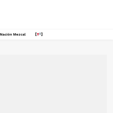
Nación Mezcal
【
】