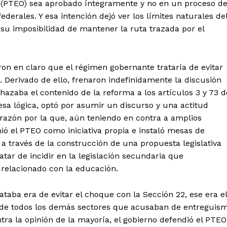
n (PTEO) sea aprobado íntegramente y no en un proceso d
derales. Y esa intención dejó ver los límites naturales de
su imposibilidad de mantener la ruta trazada por el
ron en claro que el régimen gobernante trataría de evitar
. Derivado de ello, frenaron indefinidamente la discusión
tencialmente enlazadas
chazaba el contenido de la reforma a los artículos 3 y 73 d
 esa lógica, optó por asumir un discurso y una actitud
la razón por la que, aún teniendo en contra a amplios
mió el PTEO como iniciativa propia e instaló mesas de
 a través de la construcción de una propuesta legislativa
atar de incidir en la legislación secundaria que
 relacionado con la educación.
ataba era de evitar el choque con la Sección 22, ese era el
ca de todos los demás sectores que acusaban de entreguis
ntra la opinión de la mayoría, el gobierno defendió el PTEO