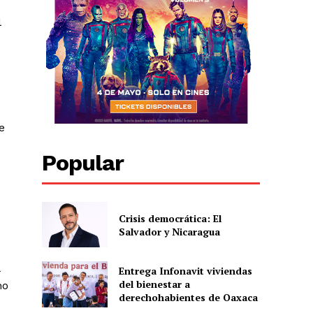
e
l
e
Popular
Crisis democrática: El
Salvador y Nicaragua
Entrega Infonavit viviendas
del bienestar a
mo
derechohabientes de Oaxaca