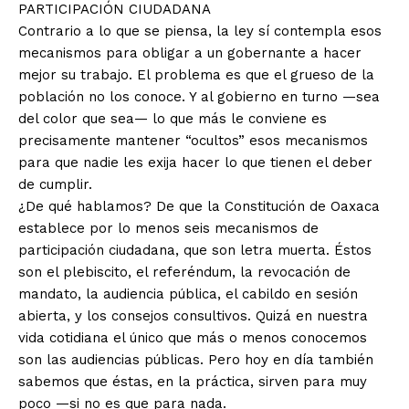
PARTICIPACIÓN CIUDADANA
Contrario a lo que se piensa, la ley sí contempla esos
mecanismos para obligar a un gobernante a hacer
mejor su trabajo. El problema es que el grueso de la
población no los conoce. Y al gobierno en turno —sea
del color que sea— lo que más le conviene es
precisamente mantener “ocultos” esos mecanismos
+ Todas las formas de lucha, potencialmente enlazadas
para que nadie les exija hacer lo que tienen el deber
de cumplir.
¿De qué hablamos? De que la Constitución de Oaxaca
establece por lo menos seis mecanismos de
participación ciudadana, que son letra muerta. Éstos
son el plebiscito, el referéndum, la revocación de
mandato, la audiencia pública, el cabildo en sesión
abierta, y los consejos consultivos. Quizá en nuestra
vida cotidiana el único que más o menos conocemos
son las audiencias públicas. Pero hoy en día también
sabemos que éstas, en la práctica, sirven para muy
poco —si no es que para nada.