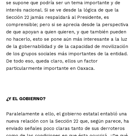
se supone que podría ser un tema importante y de
interés nacional. Si se ve desde la lógica de que la
Sección 22 jamás respaldará al Presidente, es
comprensible; pero si se aprecia desde la perspectiva
de que apoyan a quien quieren, y que también pueden
no hacerlo, esto se pone aún más interesante a la luz
de la gobernabilidad y de la capacidad de movilización
de los grupos sociales más importantes de la entidad.
De todo eso, queda claro, ellos un factor
particularmente importante en Oaxaca.
¿Y EL GOBIERNO?
+ Todas las formas de lucha, potencialmente enlazadas
Paralelamente a ello, el gobierno estatal entabló una
nueva relación con la Sección 22 que, según parece, ha
enviado señales poco claras tanto de sus derroteros
como de las condiciones en que ésta ocurrirá. ¿De qué