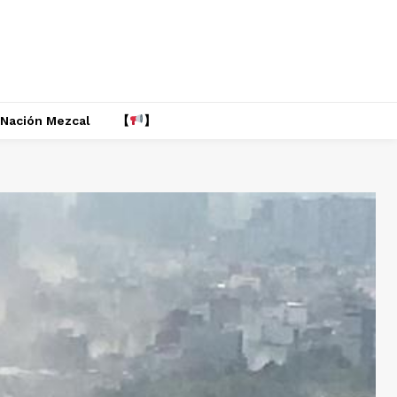
Nación Mezcal
【
】