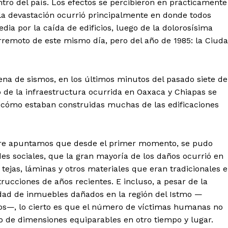
ntro del país. Los efectos se percibieron en prácticamente
 la devastación ocurrió principalmente en donde todos
ia por la caída de edificios, luego de la dolorosísima
rremoto de este mismo día, pero del año de 1985: la Ciud
ena de sismos, en los últimos minutos del pasado siete de
tencialmente enlazadas
o de la infraestructura ocurrida en Oaxaca y Chiapas se
en cómo estaban construidas muchas de las edificaciones
mbre apuntamos que desde el primer momento, se pudo
es sociales, que la gran mayoría de los daños ocurrió en
ejas, láminas y otros materiales que eran tradicionales 
ucciones de años recientes. E incluso, a pesar de la
idad de inmuebles dañados en la región del Istmo —
s—, lo cierto es que el número de víctimas humanas no
 de dimensiones equiparables en otro tiempo y lugar.