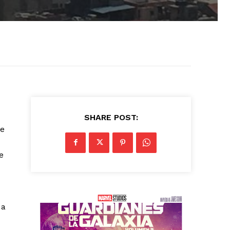
SHARE POST:
te
e
 a