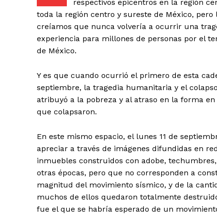
respectivos epicentros en la región ce
toda la región centro y sureste de México, pero
creíamos que nunca volvería a ocurrir una traged
experiencia para millones de personas por el te
de México.
Y es que cuando ocurrió el primero de esta cad
+ Todas las formas de lucha, po
septiembre, la tragedia humanitaria y el colaps
atribuyó a la pobreza y al atraso en la forma 
que colapsaron.
En este mismo espacio, el lunes 11 de septie
apreciar a través de imágenes difundidas en red
inmuebles construidos con adobe, techumbres, t
otras épocas, pero que no corresponden a constr
magnitud del movimiento sísmico, y de la cant
muchos de ellos quedaron totalmente destruido
fue el que se habría esperado de un movimiento