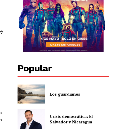
oy
Popular
Los guardianes
a
Crisis democrática: El
o
Salvador y Nicaragua