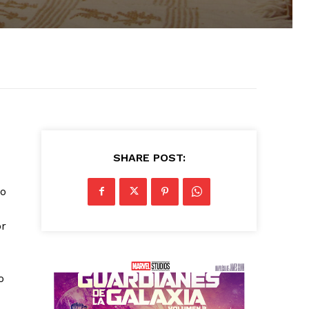
SHARE POST:
mo
or
o