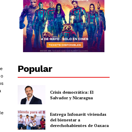
Popular
ue
 o
os
a
Crisis democrática: El
Salvador y Nicaragua
de
Entrega Infonavit viviendas
del bienestar a
derechohabientes de Oaxaca