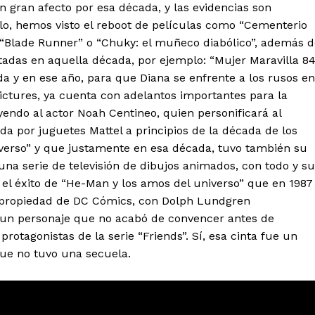
 gran afecto por esa década, y las evidencias son
lo, hemos visto el reboot de películas como “Cementerio
 “Blade Runner” o “Chuky: el muñeco diabólico”, además d
adas en aquella década, por ejemplo: “Mujer Maravilla 84
a y en ese año, para que Diana se enfrente a los rusos en
ictures, ya cuenta con adelantos importantes para la
yendo al actor Noah Centineo, quien personificará al
da por juguetes Mattel a principios de la década de los
iverso” y que justamente en esa década, tuvo también su
una serie de televisión de dibujos animados, con todo y su
al el éxito de “He-Man y los amos del universo” que en 1987
oy propiedad de DC Cómics, con Dolph Lundgren
 un personaje que no acabó de convencer antes de
protagonistas de la serie “Friends”. Sí, esa cinta fue un
 que no tuvo una secuela.