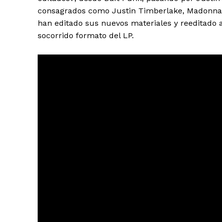
consagrados como Justin Timberlake, Madonna 
han editado sus nuevos materiales y reeditado 
socorrido formato del LP.