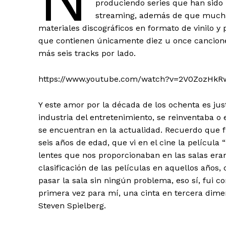
produciendo series que han sido 
streaming, además de que muchas
materiales discográficos en formato de vinilo y p
que contienen únicamente diez u once canciones
más seis tracks por lado.
https://www.youtube.com/watch?v=2V0ZozHkR
+ Todas las formas de lucha, po
Y este amor por la década de los ochenta es ju
industria del entretenimiento, se reinventaba 
se encuentran en la actualidad. Recuerdo que f
seis años de edad, que vi en el cine la películ
lentes que nos proporcionaban en las salas era
clasificación de las películas en aquellos años,
pasar la sala sin ningún problema, eso sí, fui 
primera vez para mí, una cinta en tercera dime
Steven Spielberg.