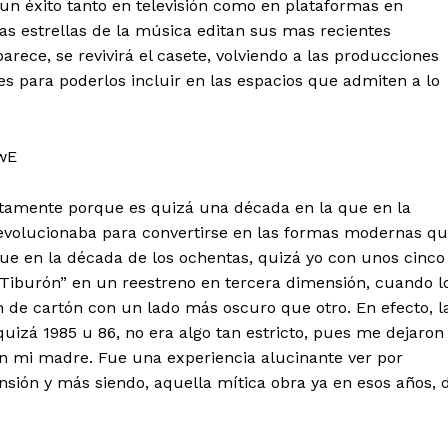
un éxito tanto en televisión como en plataformas en
 estrellas de la música editan sus mas recientes
arece, se revivirá el casete, volviendo a las producciones
 para poderlos incluir en las espacios que admiten a lo
wE
tencialmente enlazadas
stamente porque es quizá una década en la que en la
o evolucionaba para convertirse en las formas modernas q
ue en la década de los ochentas, quizá yo con unos cinco
a “Tiburón” en un reestreno en tercera dimensión, cuando l
n de cartón con un lado más oscuro que otro. En efecto, l
 quizá 1985 u 86, no era algo tan estricto, pues me dejaron
con mi madre. Fue una experiencia alucinante ver por
nsión y más siendo, aquella mítica obra ya en esos años, 