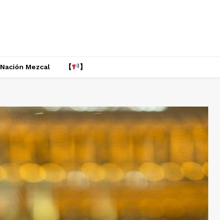
Nación Mezcal
【
】