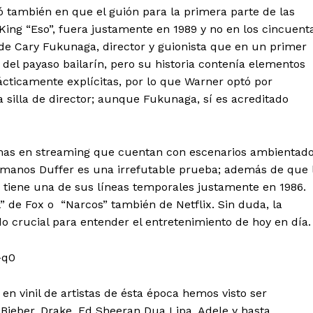
ó también en que el guión para la primera parte de las
King “Eso”, fuera justamente en 1989 y no en los cincuent
ó de Cary Fukunaga, director y guionista que en un primer
 del payaso bailarín, pero su historia contenía elementos
cticamente explícitas, por lo que Warner optó por
 silla de director; aunque Fukunaga, sí es acreditado
amas en streaming que cuentan con escenarios ambientad
rmanos Duffer es una irrefutable prueba; además de que 
 tiene una de sus líneas temporales justamente en 1986.
 de Fox o “Narcos” también de Netflix. Sin duda, la
o crucial para entender el entretenimiento de hoy en día
-q0
en vinil de artistas de ésta época hemos visto ser
Bieber, Drake, Ed Sheeran Dua Lipa, Adele y hasta