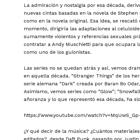
La admiración y nostalgia por esa década, deriv
nuevas cintas basadas en la novela de Stephen 
como en la novela original. Esa idea, se rescat
momento, dirigiría las adaptaciones al celuloide
sumamente violentos y referencias sexuales prá
contratar a Andy Muschietti para que ocupara la
como uno de los guionistas.
Las series no se quedan atrás y así, vemos dr
en aquella década. “Stranger Things” de los he
serie alemana “Dark” creada por Baran Bo Odar,
Asimismo, vemos series como “Glow”; “Snowfall”
añoranza y lo que representó esa década, ha sid
https://www.youtube.com/watch?v=MqUwS_Gp
¿Y qué decir de la música? ¿Cuántos materiales 
editados?, desde Daft Punk, pasando por Justin 