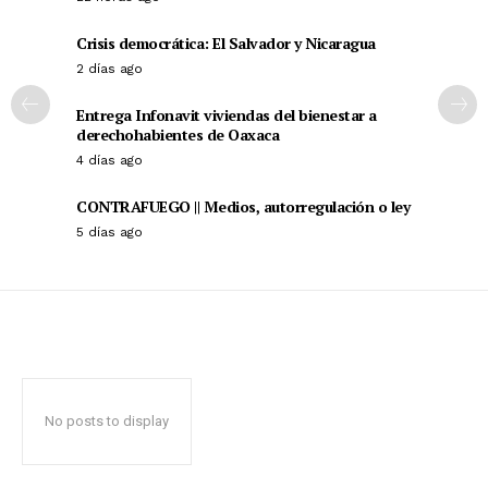
+ Todas las formas de lucha, potencialmente enlazadas
Crisis democrática: El Salvador y Nicaragua
2 días ago
Entrega Infonavit viviendas del bienestar a
derechohabientes de Oaxaca
4 días ago
CONTRAFUEGO || Medios, autorregulación o ley
5 días ago
No posts to display