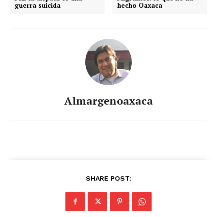
guerra suicida
hecho Oaxaca
Almargenoaxaca
SHARE POST: