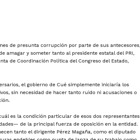
nes de presunta corrupción por parte de sus antecesores
de amagar y someter tanto al presidente estatal del PRI,
nta de Coordinación Política del Congreso del Estado,
ersarios, el gobierno de Cué simplemente iniciaría los
ivos, sin necesidad de hacer tanto ruido ni acusaciones o
ción.
uál es la condición particular de esos dos representantes
dades— de la principal fuerza de oposición en la entidad.
enecen tanto el dirigente Pérez Magaña, como el diputado
iguras endebles como punta de lanza de su trabajo como