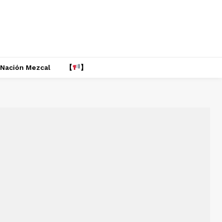
Nación Mezcal
【
】