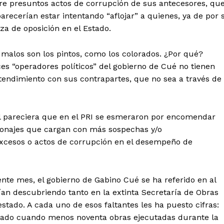
bre presuntos actos de corrupción de sus antecesores, qu
recerían estar intentando “aflojar” a quienes, ya de por s
za de oposición en el Estado.
 malos son los pintos, como los colorados. ¿Por qué?
ces “operadores políticos” del gobierno de Cué no tienen
tendimiento con sus contrapartes, que no sea a través de
tencialmente enlazadas
tal pareciera que en el PRI se esmeraron por encomendar
rsonajes que cargan con más sospechas y/o
xcesos o actos de corrupción en el desempeño de
sente mes, el gobierno de Gabino Cué se ha referido en al
ían descubriendo tanto en la extinta Secretaría de Obras
stado. A cada uno de esos faltantes les ha puesto cifras:
lado cuando menos noventa obras ejecutadas durante la