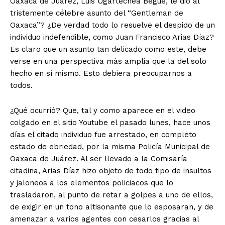
Oaxaca de Juárez, Luis Ugartechea Begué, le dio al
tristemente célebre asunto del “Gentleman de
Oaxaca”? ¿De verdad todo lo resuelve el despido de un
individuo indefendible, como Juan Francisco Arias Díaz?
Es claro que un asunto tan delicado como este, debe
verse en una perspectiva más amplia que la del solo
hecho en sí mismo. Esto debiera preocuparnos a
todos.
¿Qué ocurrió? Que, tal y como aparece en el video
colgado en el sitio Youtube el pasado lunes, hace unos
días el citado individuo fue arrestado, en completo
estado de ebriedad, por la misma Policía Municipal de
Oaxaca de Juárez. Al ser llevado a la Comisaría
citadina, Arias Díaz hizo objeto de todo tipo de insultos
y jaloneos a los elementos policiacos que lo
trasladaron, al punto de retar a golpes a uno de ellos,
de exigir en un tono altisonante que lo esposaran, y de
amenazar a varios agentes con cesarlos gracias al