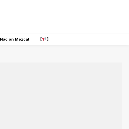
Nación Mezcal
【
】