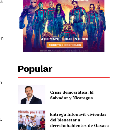
ra
en
Popular
n
Crisis democrática: El
Salvador y Nicaragua
Entrega Infonavit viviendas
.
del bienestar a
derechohabientes de Oaxaca