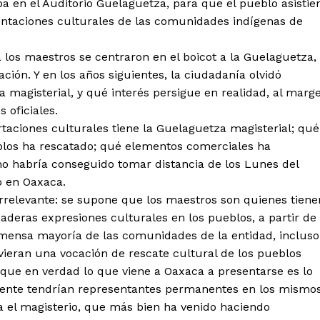
ba en el Auditorio Guelaguetza, para que el pueblo asistie
sentaciones culturales de las comunidades indígenas de
tencialmente enlazadas
 los maestros se centraron en el boicot a la Guelaguetza,
ción. Y en los años siguientes, la ciudadanía olvidó
 magisterial, y qué interés persigue en realidad, al marg
s oficiales.
taciones culturales tiene la Guelaguetza magisterial; qué
eblos ha rescatado; qué elementos comerciales ha
mo habría conseguido tomar distancia de los Lunes del
o en Oaxaca.
irrelevante: se supone que los maestros son quienes tiene
eras expresiones culturales en los pueblos, a partir de
nmensa mayoría de las comunidades de la entidad, incluso
uvieran una vocación de rescate cultural de los pueblos
r que en verdad lo que viene a Oaxaca a presentarse es lo
mente tendrían representantes permanentes en los mismos
a el magisterio, que más bien ha venido haciendo