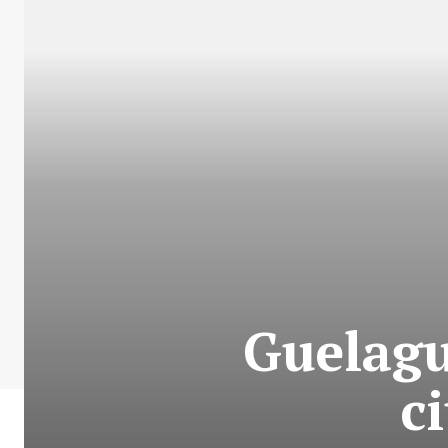
Guelagu
c