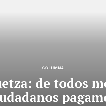
COLUMNA
etza: de todos m
iudadanos pagam