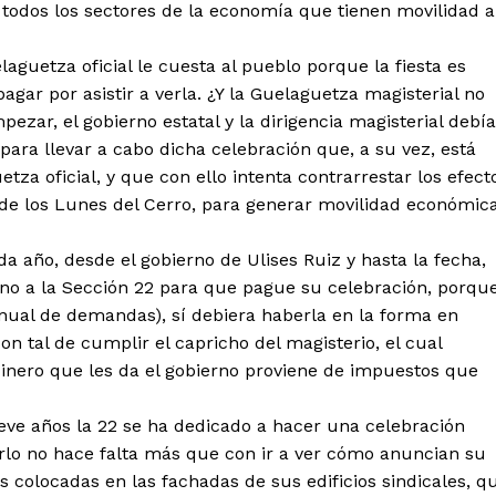
 todos los sectores de la economía que tienen movilidad a
aguetza oficial le cuesta al pueblo porque la fiesta es
ar por asistir a verla. ¿Y la Guelaguetza magisterial no
zar, el gobierno estatal y la dirigencia magisterial debí
 para llevar a cabo dicha celebración que, a su vez, está
za oficial, y que con ello intenta contrarrestar los efect
 de los Lunes del Cerro, para generar movilidad económic
da año, desde el gobierno de Ulises Ruiz y hasta la fecha,
ierno a la Sección 22 para que pague su celebración, porqu
 anual de demandas), sí debiera haberla en la forma en
on tal de cumplir el capricho del magisterio, el cual
dinero que les da el gobierno proviene de impuestos que
ve años la 22 se ha dedicado a hacer una celebración
arlo no hace falta más que con ir a ver cómo anuncian su
olocadas en las fachadas de sus edificios sindicales, q