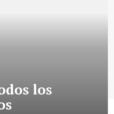
odos los
os