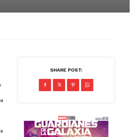
SHARE POST:
y
na
na