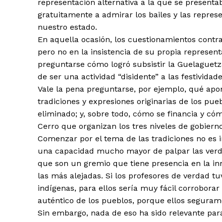
representación alternativa a la que se presenta
gratuitamente a admirar los bailes y las repre
nuestro estado.
+ Todas las formas de lucha, po
En aquella ocasión, los cuestionamientos contra
pero no en la insistencia de su propia representa
preguntarse cómo logró subsistir la Guelaguetza
de ser una actividad “disidente” a las festividade
Vale la pena preguntarse, por ejemplo, qué apor
tradiciones y expresiones originarias de los pu
eliminado; y, sobre todo, cómo se financia y có
Cerro que organizan los tres niveles de gobiern
Comenzar por el tema de las tradiciones no es 
una capacidad mucho mayor de palpar las verdad
que son un gremio que tiene presencia en la i
las más alejadas. Si los profesores de verdad t
indígenas, para ellos sería muy fácil corrobora
auténtico de los pueblos, porque ellos segura
Sin embargo, nada de eso ha sido relevante par