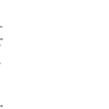
an
os
a
e
ue