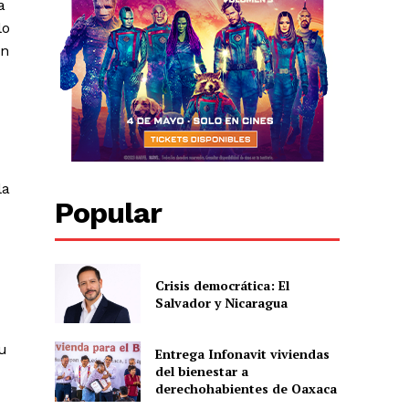
a
lo
en
la
Popular
Crisis democrática: El
Salvador y Nicaragua
su
Entrega Infonavit viviendas
del bienestar a
derechohabientes de Oaxaca