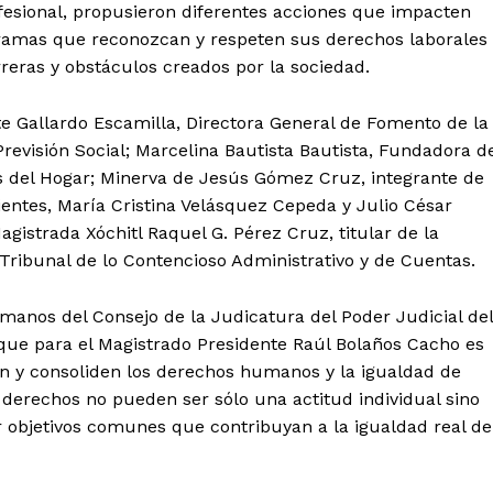
ofesional, propusieron diferentes acciones que impacten
gramas que reconozcan y respeten sus derechos laborales 
reras y obstáculos creados por la sociedad.
tte Gallardo Escamilla, Directora General de Fomento de la
Previsión Social; Marcelina Bautista Bautista, Fundadora d
 del Hogar; Minerva de Jesús Gómez Cruz, integrante de
dientes, María Cristina Velásquez Cepeda y Julio César
strada Xóchitl Raquel G. Pérez Cruz, titular de la
Tribunal de lo Contencioso Administrativo y de Cuentas.
manos del Consejo de la Judicatura del Poder Judicial del
que para el Magistrado Presidente Raúl Bolaños Cacho es
an y consoliden los derechos humanos y la igualdad de
s derechos no pueden ser sólo una actitud individual sino
r objetivos comunes que contribuyan a la igualdad real de