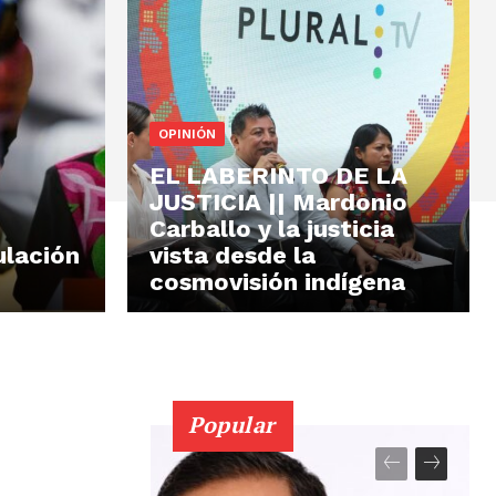
OPINIÓN
EL LABERINTO DE LA
JUSTICIA || Mardonio
Carballo y la justicia
ulación
vista desde la
cosmovisión indígena
Popular