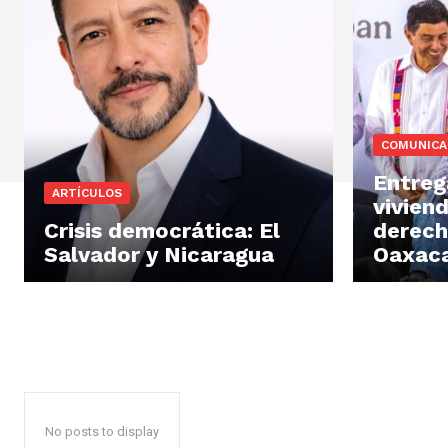
COMUNICA
Entreg
ARTÍCULOS
vivien
Crisis democrática: El
derech
Salvador y Nicaragua
Oaxac
No posts to display