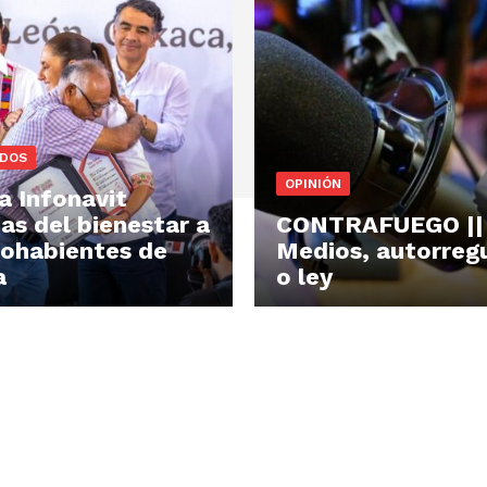
DOS
OPINIÓN
a Infonavit
das del bienestar a
CONTRAFUEGO ||
ohabientes de
Medios, autorreg
a
o ley