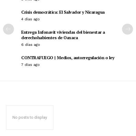
+ Todas las formas de lucha, potencialmente enlazadas
Crisis democrática: El Salvador y Nicaragua
4 días ago
Entrega Infonavit viviendas del bienestar a
derechohabientes de Oaxaca
6 días ago
CONTRAFUEGO || Medios, autorregulación o ley
7 días ago
No posts to display