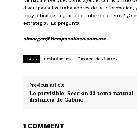
De nada sirve que, como ayer, el comisionado de
disculpas a los trabajadores de la información,
muy difícil distinguir a los fotórreporteros? ¿O
estrategia? Es pregunta.
almargen@tiempoenlinea.com.mx
ambulantes
Oaxaca de Juárez
TAGS
Previous article
Lo previsible: Sección 22 toma natural
distancia de Gabino
1 COMMENT