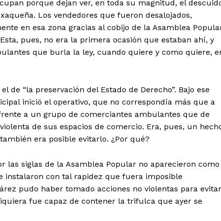
ocupan porque dejan ver, en toda su magnitud, el descuid
oaxaqueña. Los vendedores que fueron desalojados,
ente en esa zona gracias al cobijo de la Asamblea Popula
Esta, pues, no era la primera ocasión que estaban ahí, y
lantes que burla la ley, cuando quiere y como quiere, e
tencialmente enlazadas
 el de “la preservación del Estado de Derecho”. Bajo ese
cipal inició el operativo, que no correspondía más que a
, frente a un grupo de comerciantes ambulantes que de
iolenta de sus espacios de comercio. Era, pues, un hech
 también era posible evitarlo. ¿Por qué?
r las siglas de la Asamblea Popular no aparecieron como
 instalaron con tal rapidez que fuera imposible
árez pudo haber tomado acciones no violentas para evita
 siquiera fue capaz de contener la trifulca que ayer se