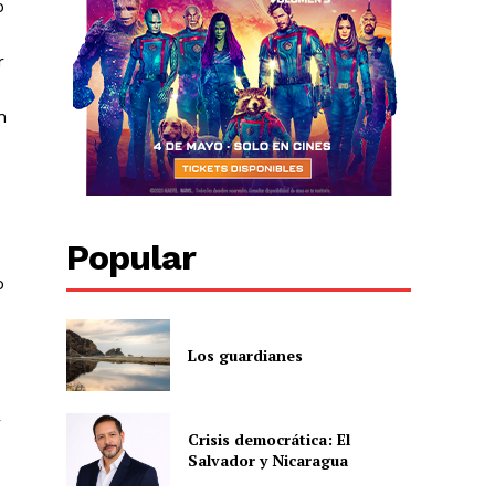
o
r
n
Popular
o
Los guardianes
r
Crisis democrática: El
Salvador y Nicaragua