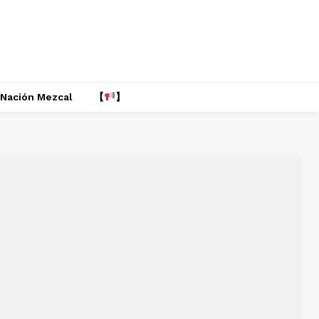
Nación Mezcal
【
】