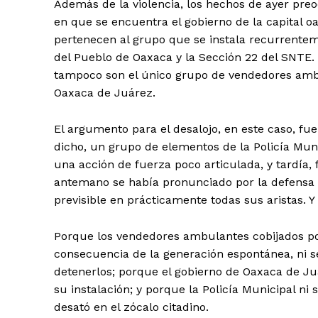
Además de la violencia, los hechos de ayer pre
en que se encuentra el gobierno de la capital 
pertenecen al grupo que se instala recurrentem
del Pueblo de Oaxaca y la Sección 22 del SNTE. 
tampoco son el único grupo de vendedores ambu
Oaxaca de Juárez.
+ Todas las formas de lucha, po
El argumento para el desalojo, en este caso, fue
dicho, un grupo de elementos de la Policía Muni
una acción de fuerza poco articulada, y tardía
antemano se había pronunciado por la defensa v
previsible en prácticamente todas sus aristas. Y
Porque los vendedores ambulantes cobijados po
consecuencia de la generación espontánea, ni se
detenerlos; porque el gobierno de Oaxaca de Ju
su instalación; y porque la Policía Municipal ni
desató en el zócalo citadino.