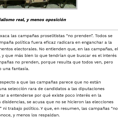
cialismo real, y menos oposición
axaca las campañas proselitistas “no prenden”. Todos se
paña política fuera eficaz radicara en enganchar a la
tencialmente enlazadas
entos electorales. No entienden que, en las campañas, el
 y que más bien lo que tendrían que buscar es el interés
campañas no prenden, porque resulta que todos ven, pero
o una fantasía.
 respecto a que las campañas parece que no están
 una selección rara de candidatos a las diputaciones
zar a entenderse por qué existe poco interés en la
s disidencias, se acusa que no se hicieron las elecciones
” ni trabajo político. Y que, en resumen, las campañas “no
onoce, y menos los respaldan.