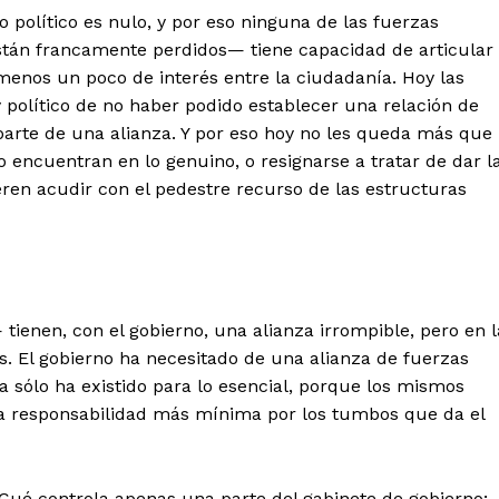
o político es nulo, y por eso ninguna de las fuerzas
están francamente perdidos— tiene capacidad de articular
enos un poco de interés entre la ciudadanía. Hoy las
 político de no haber podido establecer una relación de
arte de una alianza. Y por eso hoy no les queda más que
o encuentran en lo genuino, o resignarse a tratar de dar l
ieren acudir con el pedestre recurso de las estructuras
 tienen, con el gobierno, una alianza irrompible, pero en l
s. El gobierno ha necesitado de una alianza de fuerzas
a sólo ha existido para lo esencial, porque los mismos
la responsabilidad más mínima por los tumbos que da el
 Cué controla apenas una parte del gabinete de gobierno;