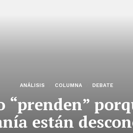
ANÁLISIS
COLUMNA
DEBATE
 “prenden” porqu
anía están descon