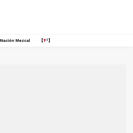
Nación Mezcal
【
】