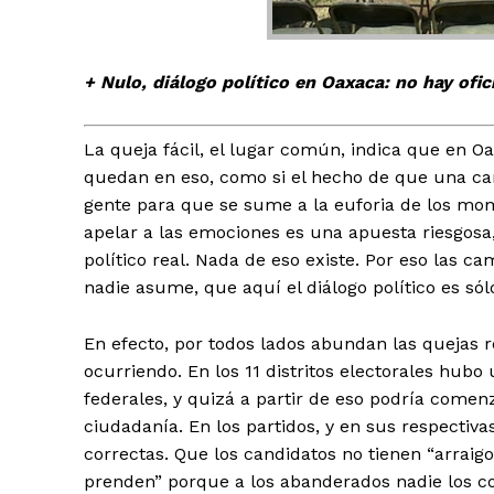
+ Nulo, diálogo político en Oaxaca: no hay ofi
La queja fácil, el lugar común, indica que en O
quedan en eso, como si el hecho de que una cam
+ Todas las formas de lucha, po
gente para que se sume a la euforia de los mom
apelar a las emociones es una apuesta riesgosa,
político real. Nada de eso existe. Por eso las 
nadie asume, que aquí el diálogo político es sól
En efecto, por todos lados abundan las quejas
ocurriendo. En los 11 distritos electorales hubo
federales, y quizá a partir de eso podría comen
ciudadanía. En los partidos, y en sus respectiva
correctas. Que los candidatos no tienen “arraigo
prenden” porque a los abanderados nadie los c