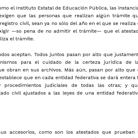
mo el Instituto Estatal de Educación Pública, las instanci
, exigen que las personas que realizan algún trámite q
gistro civil, sean ya no sólo del año en el que se realiza 
exigir —so pena de no admitir el trámite— que el atesta
iza el trámite.
todos aceptan. Todos juntos pasan por alto que justamen
anismos para el cuidado de la certeza jurídica de l
que obran en sus archivos. Más aún, pasan por alto que 
 establece que en cada entidad federativa se dará entera 
y procedimientos judiciales de todas las otras; y qu
do civil ajustados a las leyes de una entidad federativ
 sus accesorios, como son los atestados que prueban 