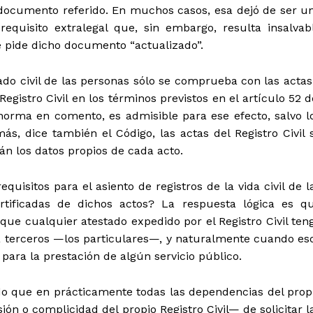
l documento referido. En muchos casos, esa dejó de ser u
equisito extralegal que, sin embargo, resulta insalvab
e pide dicho documento “actualizado”.
tado civil de las personas sólo se comprueba con las actas
Registro Civil en los términos previstos en el artículo 52 d
norma en comento, es admisible para ese efecto, salvo l
s, dice también el Código, las actas del Registro Civil 
n los datos propios de cada acto.
quisitos para el asiento de registros de la vida civil de l
rtificadas de dichos actos? La respuesta lógica es q
ue cualquier atestado expedido por el Registro Civil ten
e a terceros —los particulares—, y naturalmente cuando es
ara la prestación de algún servicio público.
ido que en prácticamente todas las dependencias del prop
ón o complicidad del propio Registro Civil— de solicitar l