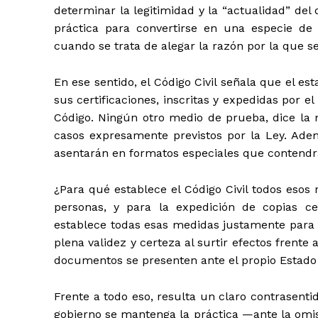
determinar la legitimidad y la “actualidad” de
práctica para convertirse en una especie de r
cuando se trata de alegar la razón por la que s
En ese sentido, el Código Civil señala que el es
sus certificaciones, inscritas y expedidas por el 
Código. Ningún otro medio de prueba, dice la 
casos expresamente previstos por la Ley. Ademá
asentarán en formatos especiales que contendrá
¿Para qué establece el Código Civil todos esos re
personas, y para la expedición de copias ce
establece todas esas medidas justamente para q
plena validez y certeza al surtir efectos frent
documentos se presenten ante el propio Estado p
Frente a todo eso, resulta un claro contrasent
gobierno se mantenga la práctica —ante la omisi