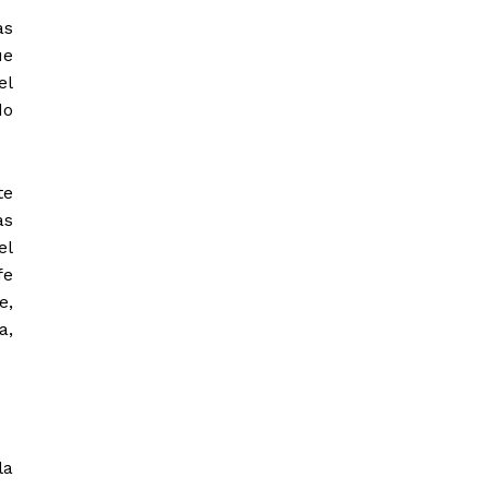
as
ue
el
do
te
as
el
fe
e,
a,
la