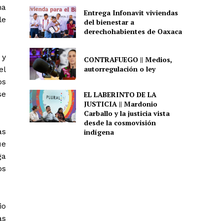
na
Entrega Infonavit viviendas
le
del bienestar a
derechohabientes de Oaxaca
 y
CONTRAFUEGO || Medios,
autorregulación o ley
el
os
se
EL LABERINTO DE LA
JUSTICIA || Mardonio
Carballo y la justicia vista
desde la cosmovisión
as
indígena
ue
ga
os
io
as