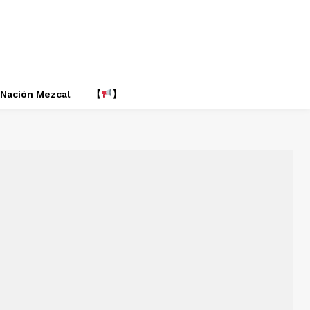
Nación Mezcal
【
】