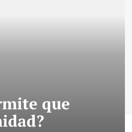
ermite que
midad?