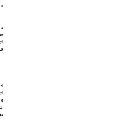
ra
ra
ma
el
la
el
el
ue
o,
ia