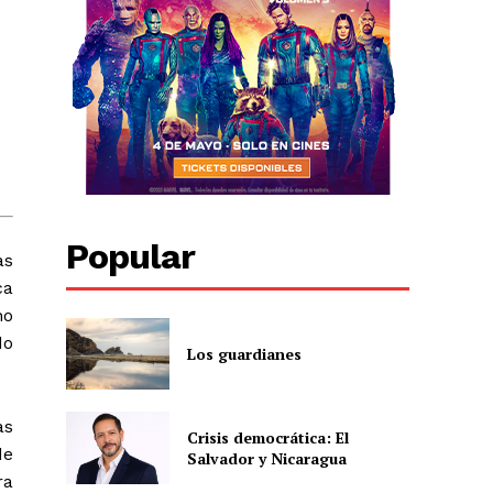
Popular
as
ca
no
do
Los guardianes
as
Crisis democrática: El
de
Salvador y Nicaragua
ra