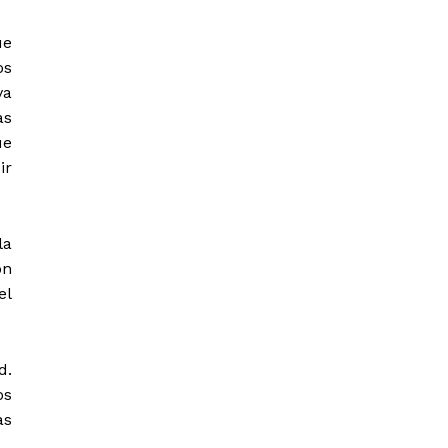
ue
os
va
as
ue
ir
la
on
el
d.
os
as