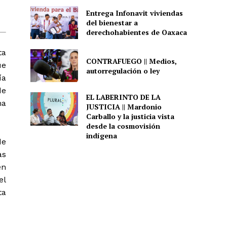
Entrega Infonavit viviendas
del bienestar a
derechohabientes de Oaxaca
ta
CONTRAFUEGO || Medios,
ue
autorregulación o ley
ía
de
EL LABERINTO DE LA
ha
JUSTICIA || Mardonio
Carballo y la justicia vista
desde la cosmovisión
indígena
de
as
en
el
ta