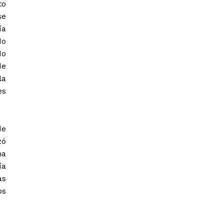
to
se
ía
do
do
de
la
es
de
zó
ma
ía
as
os