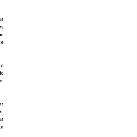
os
os
no
ce
do
io
os
ar
s,
os
la