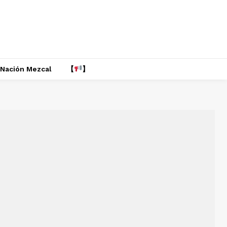
Nación Mezcal
【
】