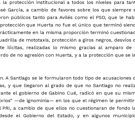
a protección institucional a todos los niveles para tan
sé García, a cambio de favores sobre los que siempre 
on públicos tanto para Avilés como el PSD, que le hab
la protección que Huerta no fue el único que terminó sien
 prácticamente en la misma proporción terminó cuestiona
adrilla de mototaxis, protección a giros negros, desvíos 
te ilícitas, realizadas lo mismo gracias al amparo de 
rdo de no agresión con Huerta, y a la protección que se l
. A Santiago se le formularon todo tipo de acusaciones 
s, y que llegaron al grado de que no Santiago no reali
durante el gobierno de Gabino Cué, radicó en que su mis
brios” —de ignominia— en los que el régimen le permitir
 PRI, a cambio de que ellos no cuestionaran de fondo l
desde el Gobierno del Estado, y en algunos municipi