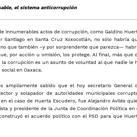
sable, el sistema anticorrupción
 de innumerables actos de corrupción, como Galdino Huer
r Santiago en Santa Cruz Xoxocotlán, no sólo habría q
, sino que también –y por sorprendente que parezca— habr
ue, por acción u omisión, los protege. Al final, más que 
la corrupción es un asunto de voluntad al que nadie le 
a social en Oaxaca.
l es ampliamente sabido que el hoy secretario General 
otector y solapador de autoridades municipales corrupt
en el caso de Huerta Escudero, fue Alejandro Avilés qui
sta y presidente de la Junta de Coordinación Política en 
 construyó el acuerdo político con el PSD para que Huer