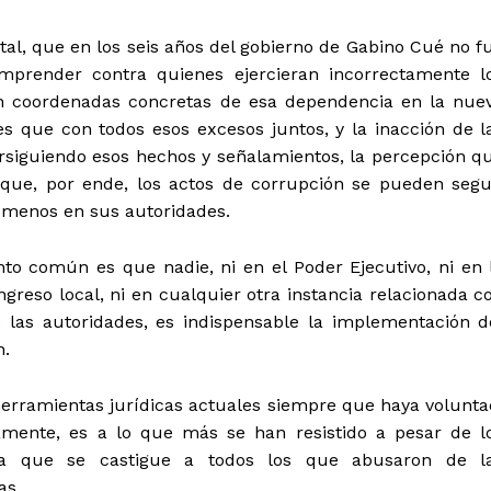
tal, que en los seis años del gobierno de Gabino Cué no f
mprender contra quienes ejercieran incorrectamente l
n coordenadas concretas de esa dependencia en la nue
 es que con todos esos excesos juntos, y la inacción de l
rsiguiendo esos hechos y señalamientos, la percepción q
que, por ende, los actos de corrupción se pueden segu
 menos en sus autoridades.
to común es que nadie, ni en el Poder Ejecutivo, ni en 
ongreso local, ni en cualquier otra instancia relacionada c
 de las autoridades, es indispensable la implementación d
n.
herramientas jurídicas actuales siempre que haya volunta
amente, es a lo que más se han resistido a pesar de l
ra que se castigue a todos los que abusaron de l
as.