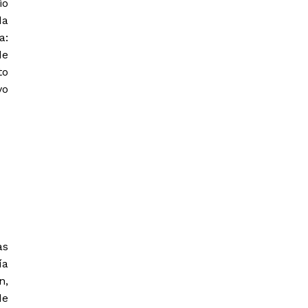
io
da
a:
de
to
vo
as
ía
n,
de