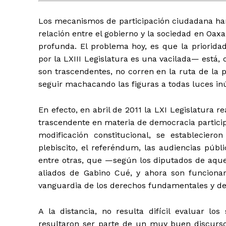
Los mecanismos de participación ciudadana han
relación entre el gobierno y la sociedad en Oa
profunda. El problema hoy, es que la priorida
por la LXIII Legislatura es una vacilada— está
son trascendentes, no corren en la ruta de la p
seguir machacando las figuras a todas luces in
En efecto, en abril de 2011 la LXI Legislatura r
trascendente en materia de democracia particip
modificación constitucional, se establecier
plebiscito, el referéndum, las audiencias públi
entre otras, que —según los diputados de aquel
aliados de Gabino Cué, y ahora son funciona
vanguardia de los derechos fundamentales y de
A la distancia, no resulta difícil evaluar l
resultaron ser parte de un muy buen discurso p