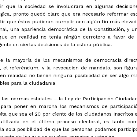
ir que la sociedad se involucrara en algunas decision
ógica, pronto quedó claro que era necesario reformar es
ir que éstos pudieran cumplir con algún fin más elevad
nal, una apariencia democrática de la Constitución, y u
 que en realidad no tenía ningún derrotero a favor de 
gente en ciertas decisiones de la esfera pública.
 de la mayoría de los mecanismos de democracia direc
o, el referéndum, y la revocación de mandato, son figur
 en realidad no tienen ninguna posibilidad de ser algo m
les para la ciudadanía.
y las normas estatales —la Ley de Participación Ciudada
para poner en marcha los mecanismos de participaci
ta que sea el 20 por ciento de los ciudadanos inscritos 
utilizada en el último proceso electoral, es tanto co
la sola posibilidad de que las personas podamos particip
oyecto de ley que se quisiera someter a votación.