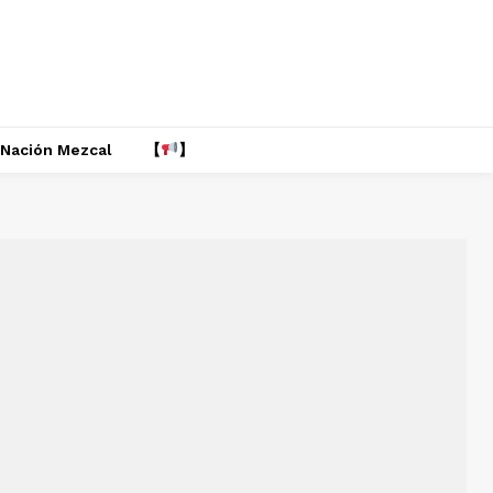
Nación Mezcal
【
】