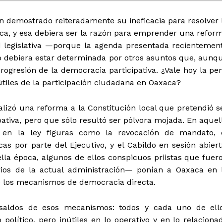
 demostrado reiteradamente su ineficacia para resolver 
xaca, y esa debiera ser la razón para emprender una refor
d legislativa —porque la agenda presentada recientemen
, o debiera estar determinada por otros asuntos que, aunq
rogresión de la democracia participativa. ¿Vale hoy la pe
útiles de la participación ciudadana en Oaxaca?
ealizó una reforma a la Constitución local que pretendió s
ativa, pero que sólo resultó ser pólvora mojada. En aquel
on en la ley figuras como la revocación de mandato, 
cas por parte del Ejecutivo, y el Cabildo en sesión abiert
la época, algunos de ellos conspicuos priistas que fuer
rios de la actual administración— ponían a Oaxaca en 
 los mecanismos de democracia directa.
os saldos de esos mecanismos: todos y cada uno de ell
olítico, pero inútiles en lo operativo y en lo relaciona