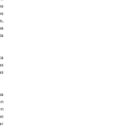
es
os
o,
na
la
ta
as
ás
na
ón
en
mo
ar