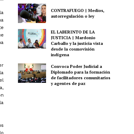
CONTRAFUEGO || Medios,
la
autorregulación o ley
ma
te
EL LABERINTO DE LA
ue
JUSTICIA || Mardonio
na
Carballo y la justicia vista
desde la cosmovisión
indígena
er
Convoca Poder Judicial a
Diplomado para la formación
la
de facilitadores comunitarios
el
y agentes de paz
a,
on
la
os
do