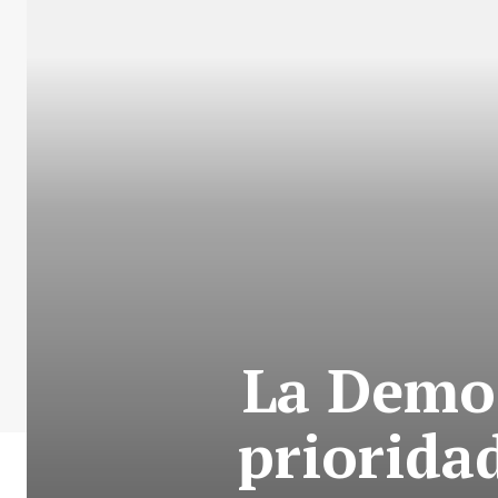
La Democ
priorida