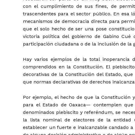
con el cumplimiento de sus fines, de permit
trascendentes para el sector público. En esa l
mecanismos de democracia directa para permit
que el solo hecho de ser una pose constitucio
victoria política del gobierno de Gabino Cué
participación ciudadana o de la inclusión de la 
Hay varios ejemplos de la total inoperancia
comprendidos en la Constitución. El plebiscit
decorativas de la Constitución del Estado, que
que normas declarativas de derechos inalcanzab
Por ejemplo, el hecho de que la Constitución 
para el Estado de Oaxaca— contemplen que 
denominados plebiscito y referéndum, se necesi
la lista nominal de electores de la entidad 
establecer un fuerte e inalcanzable candado a 
de alguna decisión administrativa o de algún pr