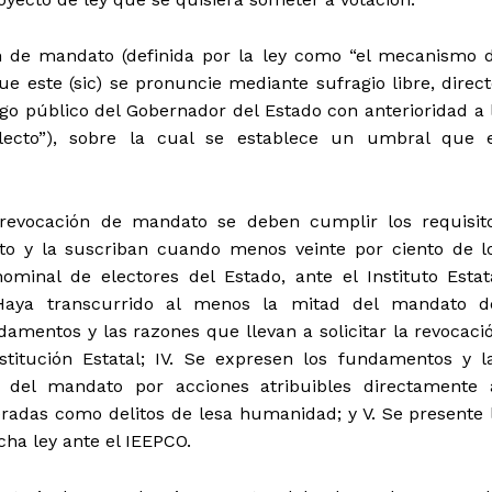
n de mandato (definida por la ley como “el mecanismo 
ue este (sic) se pronuncie mediante sufragio libre, direct
argo público del Gobernador del Estado con anterioridad a 
lecto”), sobre la cual se establece un umbral que 
revocación de mandato se deben cumplir los requisit
rito y la suscriban cuando menos veinte por ciento de l
ominal de electores del Estado, ante el Instituto Estat
. Haya transcurrido al menos la mitad del mandato d
damentos y las razones que llevan a solicitar la revocaci
titución Estatal; IV. Se expresen los fundamentos y l
n del mandato por acciones atribuibles directamente 
adas como delitos de lesa humanidad; y V. Se presente 
ha ley ante el IEEPCO.