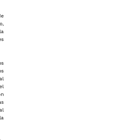
de
o,
la
es
os
os
al
el
ón
as
al
la