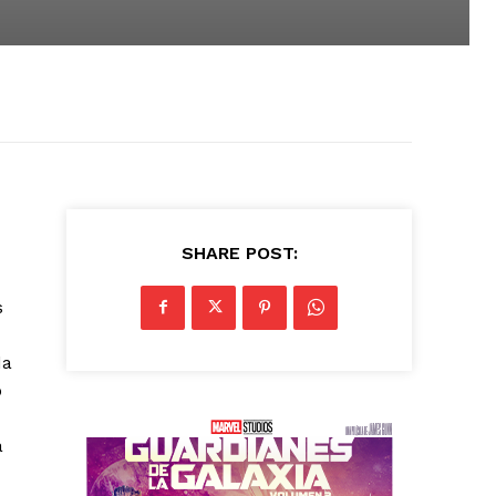
SHARE POST:
s
da
o
a