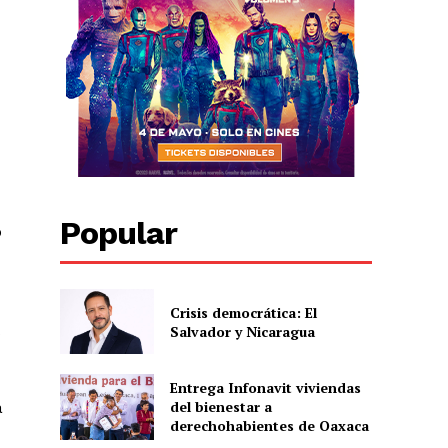
Popular
o
Crisis democrática: El
Salvador y Nicaragua
s
Entrega Infonavit viviendas
del bienestar a
a
derechohabientes de Oaxaca