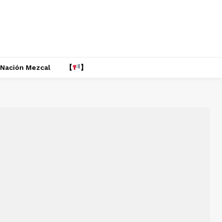
Nación Mezcal
【
】