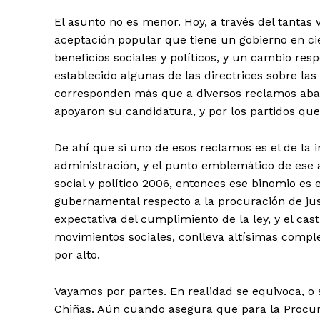
El asunto no es menor. Hoy, a través del tanta
aceptación popular que tiene un gobierno en ci
beneficios sociales y políticos, y un cambio re
establecido algunas de las directrices sobre la
corresponden más que a diversos reclamos aban
apoyaron su candidatura, y por los partidos que
+ Todas las formas de lucha, po
De ahí que si uno de esos reclamos es el de la
administración, y el punto emblemático de ese 
social y político 2006, entonces ese binomio es
gubernamental respecto a la procuración de justi
expectativa del cumplimiento de la ley, y el cas
movimientos sociales, conlleva altísimas comp
por alto.
Vayamos por partes. En realidad se equivoca, o 
Chiñas. Aún cuando asegura que para la Procura