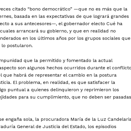
s veces citado “bono democrático” —que no es más que la
ernes, basada en las expectativas de que logrará grandes
specto a sus antecesores—, el gobernador electo Cué ha
s cuales arrancará su gobierno, y que en realidad no
derados en los últimos años por los grupos sociales que
 lo postularon.
tencialmente enlazadas
 impunidad que la permitido y fomentado la actual
aspecto son algunos hechos ocurridos durante el conflict
 el que habrá de representar el cambio en la postura
cia. El problema, en realidad, es que satisfacer la
tigo puntual a quienes delinquieron y reprimieron los
lejidades para su cumplimiento, que no deben ser pasada
se engaña sola, la procuradora María de la Luz Candelari
duría General de Justicia del Estado, los episodios