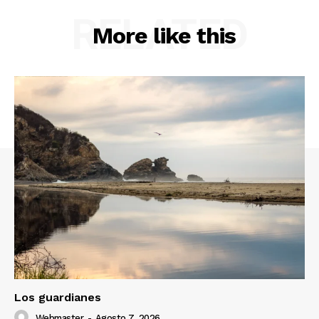
RELATED
More like this
Los guardianes
Webmaster
-
Agosto 7, 2026