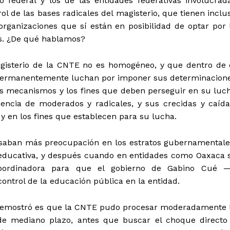
 federal y los de las entidades federativas involucrad
ol de las bases radicales del magisterio, que tienen inclu
 organizaciones que sí están en posibilidad de optar por 
s. ¿De qué hablamos?
gisterio de la CNTE no es homogéneo, y que dentro de 
 permanentemente luchan por imponer sus determinacion
 los mecanismos y los fines que deben perseguir en su luc
encia de moderados y radicales, y sus crecidas y caída
y en los fines que establecen para su lucha.
usaban más preocupación en los estratos gubernamentale
 educativa, y después cuando en entidades como Oaxaca 
Coordinadora para que el gobierno de Gabino Cué 
ontrol de la educación pública en la entidad.
se demostró es que la CNTE pudo procesar moderadamente 
 de mediano plazo, antes que buscar el choque directo