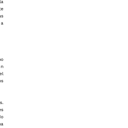
la
te
as
 a
no
ún
el
os
s.
es
do
ma