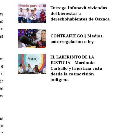
Entrega Infonavit viviendas
del bienestar a
os
derechohabientes de Oaxaca
no
do
CONTRAFUEGO || Medios,
as
autorregulación o ley
EL LABERINTO DE LA
os
JUSTICIA || Mardonio
ue
Carballo y la justicia vista
on
desde la cosmovisión
indígena
er
el
os
es
la