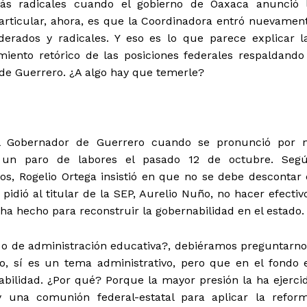
más radicales cuando el gobierno de Oaxaca anunció 
articular, ahora, es que la Coordinadora entró nuevamen
erados y radicales. Y eso es lo que parece explicar l
iento retórico de las posiciones federales respaldando
 de Guerrero. ¿A algo hay que temerle?
l Gobernador de Guerrero cuando se pronunció por 
n un paro de labores el pasado 12 de octubre. Seg
s, Rogelio Ortega insistió en que no se debe descontar 
pidió al titular de la SEP, Aurelio Nuño, no hacer efectiv
 ha hecho para reconstruir la gobernabilidad en el estado.
 o de administración educativa?, debiéramos preguntarno
, sí es un tema administrativo, pero que en el fondo 
ilidad. ¿Por qué? Porque la mayor presión la ha ejerci
y una comunión federal-estatal para aplicar la refor