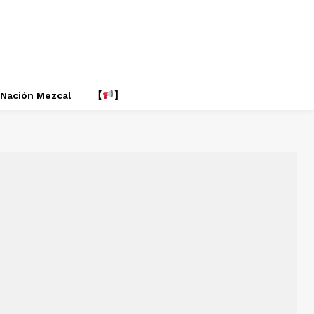
Nación Mezcal
【
】