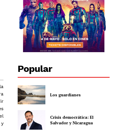
Popular
la
ra
Los guardianes
ir
es
el
Crisis democrática: El
Salvador y Nicaragua
 y