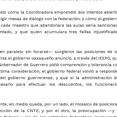
isto cómo la Coordinadora emprendió dos intentos abiert
igir mesas de diálogo con la federación, y cómo el gobier
 cada maestro que abandonara las aulas sería sanciona
ntado, y que quien acumulara tres faltas injustificad
 paralelo sin tocarse— surgieron las posiciones de l
tras el gobierno oaxaqueño anunció, a través del IEEPO, q
el Gobernador de Guerrero pidió comprensión y tolerancia c
ltima consideración, el gobierno federal volvió a respond
l gobierno guerrerense, y que si la administración d
sario para efectuar los descuentos, los funcionari
te, en medio queda, por un lado, el mosaico de posicion
rección de la CNTE; y por el otro, la preocupación —y 