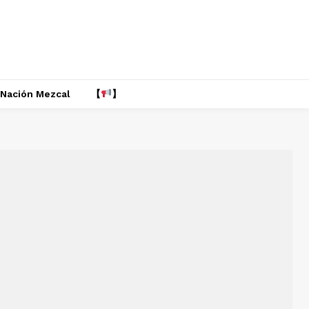
Nación Mezcal
【
】