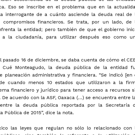
ca. Eso se inscribe en el problema que en la actualid
 la interrogante de a cuánto asciende la deuda real de 
 compromisos financieros. Se trata, por un lado, de 
renta la entidad; pero también de que el gobierno inic
e a la ciudadanía, para utilizar después eso como u
l pasado 16 de diciembre, se daba cuenta de cómo el CE
o Cué Monteagudo, la deuda pública de la entidad f
planeación administrativa y financiera. “Se indicó [en 
de cuando menos 10 estados que utilizaron a la fir
ma financiero y jurídico para tener acceso a recursos s
o. De acuerdo con la ASF, Oaxaca (…) se encuentra entre l
 entre la deuda pública reportada por la Secretaría 
 Pública de 2015”, dice la nota.
co las leyes que regulan no sólo lo relacionado con 