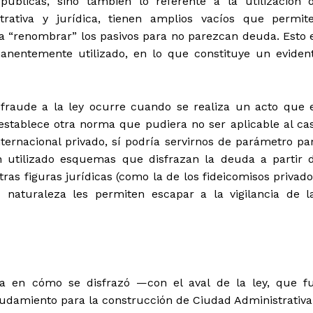
 públicas, sino también lo referente a la utilización 
trativa y jurídica, tienen amplios vacíos que permit
ta “renombrar” los pasivos para no parezcan deuda. Esto 
anentemente utilizado, en lo que constituye un eviden
fraude a la ley ocurre cuando se realiza un acto que 
establece otra norma que pudiera no ser aplicable al ca
nternacional privado, sí podría servirnos de parámetro pa
an utilizado esquemas que disfrazan la deuda a partir 
otras figuras jurídicas (como la de los fideicomisos privado
 naturaleza les permiten escapar a la vigilancia de l
 en cómo se disfrazó —con el aval de la ley, que f
damiento para la construcción de Ciudad Administrativa