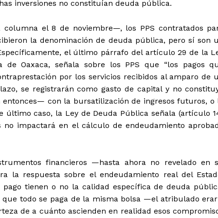
has inversiones no constituían deuda pública.
a columna el 8 de noviembre—, los PPS contratados pa
cibieron la denominación de deuda pública, pero sí son 
specíficamente, el último párrafo del artículo 29 de la L
a de Oaxaca, señala sobre los PPS que “los pagos q
ntraprestación por los servicios recibidos al amparo de 
plazo, se registrarán como gasto de capital y no constitu
tonces— con la bursatilización de ingresos futuros, o 
e último caso, la Ley de Deuda Pública señala (artículo 1
os no impactará en el cálculo de endeudamiento aproba
nstrumentos financieros —hasta ahora no revelado en 
tra la respuesta sobre el endeudamiento real del Estad
pago tienen o no la calidad específica de deuda públic
 que todo se paga de la misma bolsa —el atribulado erar
rteza de a cuánto ascienden en realidad esos compromis