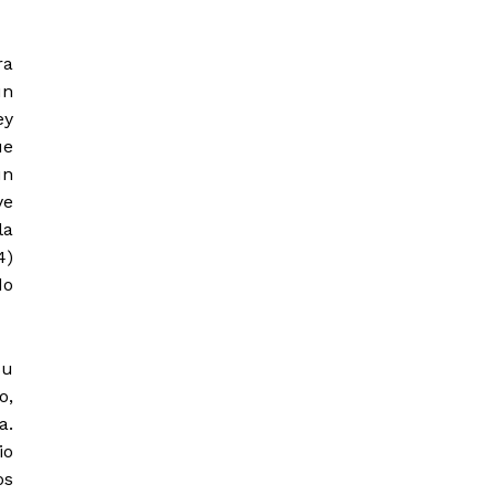
ra
un
ey
ue
un
ye
la
4)
do
su
o,
a.
io
os