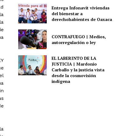
ad
Entrega Infonavit viviendas
del bienestar a
la
derechohabientes de Oaxaca
la
ie
CONTRAFUEGO || Medios,
na
autorregulación o ley
EL LABERINTO DE LA
EY
JUSTICIA || Mardonio
ue
Carballo y la justicia vista
el
desde la cosmovisión
indígena
ma
in
as
de
la