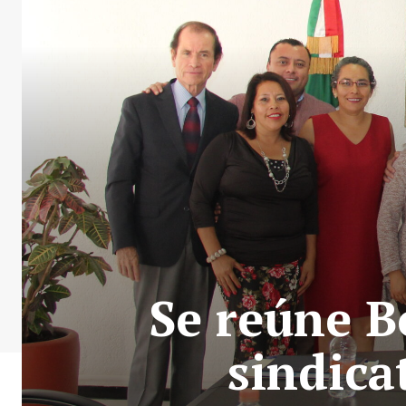
Se reúne B
sindica
+ Todas las formas de lucha, po