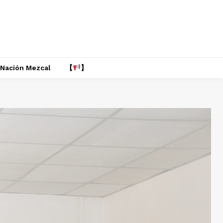
Nación Mezcal
【
】