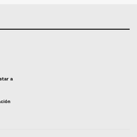
star a
ación