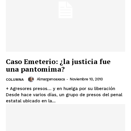
Caso Emeterio: ¿la justicia fue
una pantomima?
Almargenoaxaca
-
Noviembre 10, 2010
COLUMNA
+ Todas las formas de lucha, potencialmente enlazadas
+ Agresores presos… y en huelga por su liberación
Desde hace varios días, un grupo de presos del penal
estatal ubicado en la...