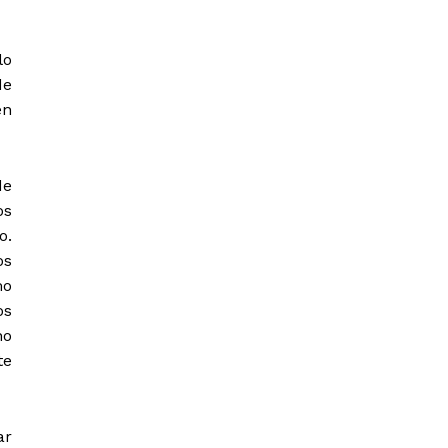
lo
de
en
de
os
o.
os
mo
os
no
te
ar