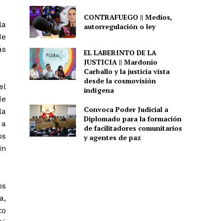
CONTRAFUEGO || Medios,
la
autorregulación o ley
de
ás
EL LABERINTO DE LA
JUSTICIA || Mardonio
Carballo y la justicia vista
desde la cosmovisión
el
indígena
de
Convoca Poder Judicial a
la
Diplomado para la formación
 a
de facilitadores comunitarios
os
y agentes de paz
in
os
a,
to