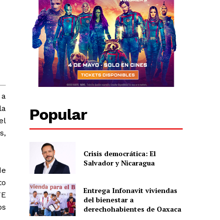
 a
la
Popular
el
s,
Crisis democrática: El
Salvador y Nicaragua
de
to
Entrega Infonavit viviendas
TE
del bienestar a
os
derechohabientes de Oaxaca