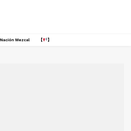
Nación Mezcal
【
】