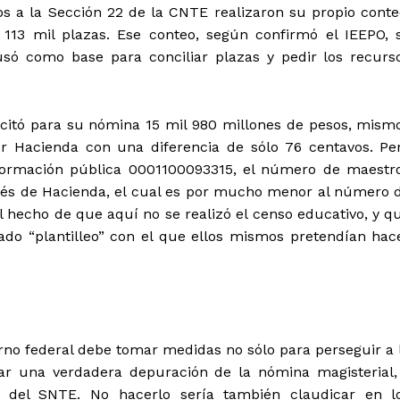
os a la Sección 22 de la CNTE realizaron su propio conte
113 mil plazas. Ese conteo, según confirmó el IEEPO, 
usó como base para conciliar plazas y pedir los recurs
licitó para su nómina 15 mil 980 millones de pesos, mism
r Hacienda con una diferencia de sólo 76 centavos. Pe
nformación pública 0001100093315, el número de maestr
avés de Hacienda, el cual es por mucho menor al número 
el hecho de que aquí no se realizó el censo educativo, y q
ado “plantilleo” con el que ellos mismos pretendían hac
erno federal debe tomar medidas no sólo para perseguir a 
ar una verdadera depuración de la nómina magisterial,
ón del SNTE. No hacerlo sería también claudicar en l