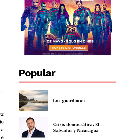
Popular
Los guardianes
ez
io
Crisis democrática: El
ra
Salvador y Nicaragua
ue