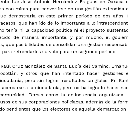
nto fue José Antonio Hernández Fraguas en Oaxaca 
no con miras para convertirse en una gestión extendida 
 que demostraría en este primer periodo de dos años. 
acasos, que han ido de lo importante a lo intrascendent
 tenía ni la capacidad política ni el proyecto sustenta
ecido de manera importante, y por mucho, el gobier
, que posibilidades de consolidar una gestión responsab
 para refrendarles su voto para un segundo periodo.
 Raúl Cruz González de Santa Lucía del Camino, Emanu
cotlán, y otros que han intentado hacer gestiones 
udadanía, pero sin lograr resultados tangibles. En San
 acercarse a la ciudadanía, pero no ha logrado hacer na
 comunidad. Temas como la delincuencia organizada, 
busos de sus corporaciones policiacas, además de la for
do pendientes que los electores de aquella demarcación 