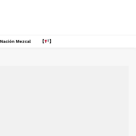
Nación Mezcal
【
】