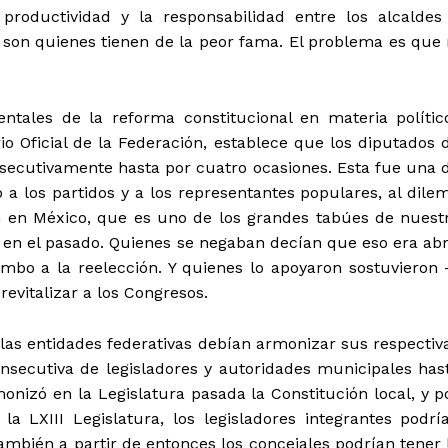
productividad y la responsabilidad entre los alcaldes
ca son quienes tienen de la peor fama. El problema es que 
tales de la reforma constitucional en materia polític
io Oficial de la Federación, establece que los diputados 
nsecutivamente hasta por cuatro ocasiones. Esta fue una 
a los partidos y a los representantes populares, al dile
ón en México, que es uno de los grandes tabúes de nuest
 en el pasado. Quienes se negaban decían que eso era abr
umbo a la reelección. Y quienes lo apoyaron sostuvieron
vitalizar a los Congresos.
las entidades federativas debían armonizar sus respectiv
onsecutiva de legisladores y autoridades municipales has
izó en la Legislatura pasada la Constitución local, y p
a LXIII Legislatura, los legisladores integrantes podrí
ambién a partir de entonces los concejales podrían tener 