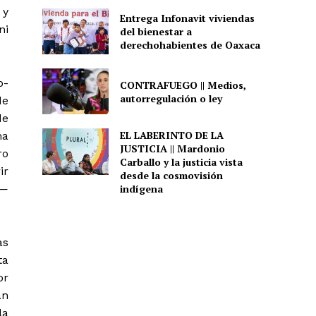
 y
Entrega Infonavit viviendas
ni
del bienestar a
derechohabientes de Oaxaca
o-
CONTRAFUEGO || Medios,
autorregulación o ley
de
de
EL LABERINTO DE LA
ma
JUSTICIA || Mardonio
ro
Carballo y la justicia vista
ir
desde la cosmovisión
 —
indígena
as
ta
or
an
la