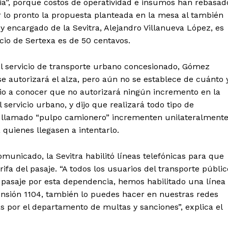
cia”, porque costos de operatividad e insumos han rebasad
r lo pronto la propuesta planteada en la mesa al también
y encargado de la Sevitra, Alejandro Villanueva López, es
cio de Sertexa es de 50 centavos.
del servicio de transporte urbano concesionado, Gómez
e autorizará el alza, pero aún no se establece de cuánto 
tencialmente enlazadas
dio a conocer que no autorizará ningún incremento en la
l servicio urbano, y dijo que realizará todo tipo de
del llamado “pulpo camionero” incrementen unilateralment
 quienes llegasen a intentarlo.
omunicado, la Sevitra habilitó líneas telefónicas para que
ifa del pasaje. “A todos los usuarios del transporte públic
 pasaje por esta dependencia, hemos habilitado una línea
tensión 1104, también lo puedes hacer en nuestras redes
s por el departamento de multas y sanciones”, explica el