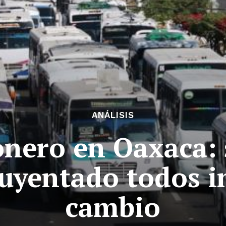
ANÁLISIS
nero en Oaxaca: 
uyentado todos i
cambio