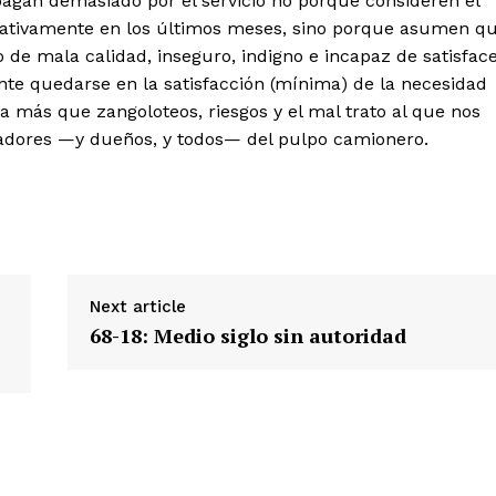
agan demasiado por el servicio no porque consideren el
icativamente en los últimos meses, sino porque asumen q
 de mala calidad, inseguro, indigno e incapaz de satisfac
te quedarse en la satisfacción (mínima) de la necesidad
da más que zangoloteos, riesgos y el mal trato al que nos
adores —y dueños, y todos— del pulpo camionero.
Next article
68-18: Medio siglo sin autoridad