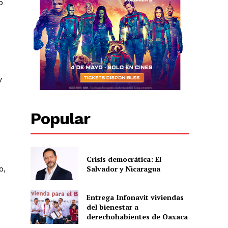
o
y
Popular
e
Crisis democrática: El
Salvador y Nicaragua
o,
Entrega Infonavit viviendas
del bienestar a
derechohabientes de Oaxaca